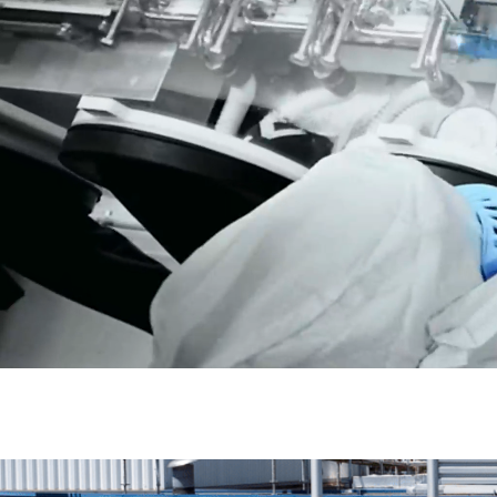
En intégr
rejoindre 
directemen
Agir ensem
fiable à 
Vous part
injectable
le monde e