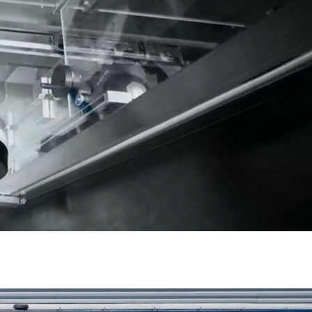
er de
 un accès
ments
 vies dans