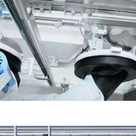
NOTRE MISSION
ant le Groupe Panpharma vous pourrez être fi
un groupe familial et engagé pour contribuer
t à sa mission de santé publique :
ble, chaque jour, pour garantir aux patients
des médicaments essentiels.
iciperez à fabriquer chaque jour des médica
s qui permettent de soigner et de sauver des
ntier.