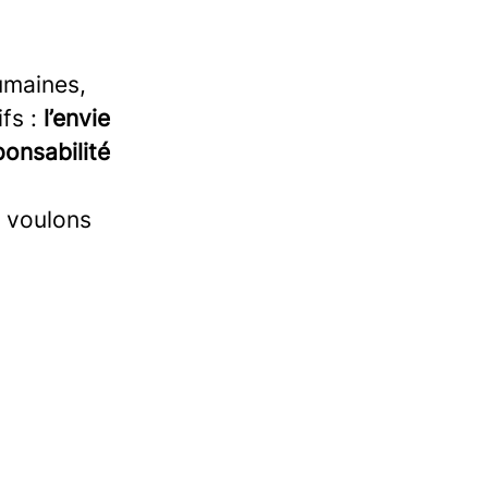
umaines,
fs :
l’envie
ponsabilité
s voulons